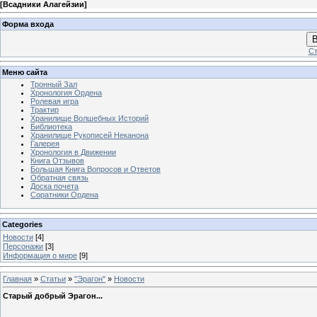
[
Всадники Алагейзии
]
Форма входа
В
Ст
Меню сайта
Тронный Зал
Хронология Ордена
Ролевая игра
Трактир
Хранилище Волшебных Историй
Библиотека
Хранилище Рукописей Неканона
Галерея
Хронология в Движении
Книга Отзывов
Большая Книга Вопросов и Ответов
Обратная связь
Доска почета
Соратники Ордена
Categories
Новости
[4]
Персонажи
[3]
Информация о мире
[9]
Главная
»
Статьи
»
"Эрагон"
»
Новости
Старый добрый Эрагон...