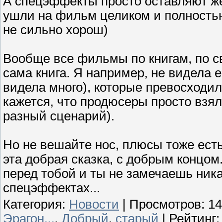
А спецэффекты просто оставляют ж
ушли на фильм целиком и полностью
не сильно хорош)
Вообще все фильмы по книгам, по с
сама книга. Я например, не видела е
видела много), которые превосходи
кажется, что продюсеры просто взял
разный сценарий).
Но не вешайте нос, плюсы тоже есть
эта добрая сказка, с добрым концом
перед тобой и ты не замечаешь ника
спецэффектах...
Категория
:
Новости
|
Просмотров
: 1
Эрагон...
,
Добрый
,
старый
|
Рейтинг