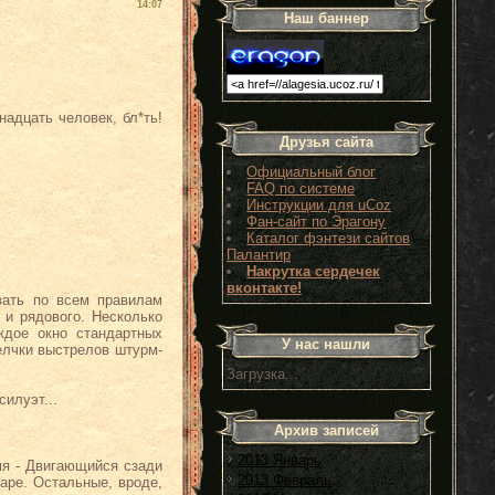
14:07
Наш баннер
надцать человек, бл*ть!
Друзья сайта
Официальный блог
FAQ по системе
Инструкции для uCoz
Фан-сайт по Эрагону
Каталог фэнтези сайтов
Палантир
Накрутка сердечек
вконтакте!
вать по всем правилам
 и рядового. Несколько
ждое окно стандартных
У нас нашли
елчки выстрелов штурм-
Загрузка...
илуэт...
Архив записей
2013 Январь
мя - Двигающийся сзади
2013 Февраль
аре. Остальные, вроде,