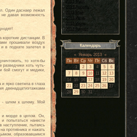
2013 Март
2013 Апрель
зал. Один даснаер лежал
2013 Май
, не давая возможность
2013 Июнь
2013 Июль
дходят!
2013 Август
а короткие дистанции. В
ками прошивали воздух
Календарь
 и в подкате залетел в
«
Январь 2013
»
Пн
Вт
Ср
Чт
Пт
Сб
Вс
уничтожить, то хотя-бы
е разведчики хоть чуть-
1
2
3
4
5
6
и бой смогут и медики,
7
8
9
10
11
12
13
14
15
16
17
18
19
20
 и ярко светила в глаза
21
22
23
24
25
26
27
мя двенадцатиэтажками
28
29
30
31
е - шлем к шлему. Мой
 и морде в целом. Он,
 и попытаться нанести
в наступление, пытаясь
 на противника и нажать
 дымом, образовавшимся