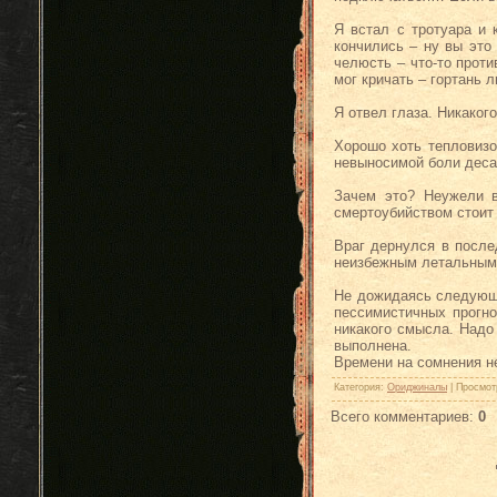
Я встал с тротуара и 
кончились – ну вы это
челюсть – что-то прот
мог кричать – гортань л
Я отвел глаза. Никаког
Хорошо хоть тепловизо
невыносимой боли десан
Зачем это? Неужели в
смертоубийством стоит
Враг дернулся в после
неизбежным летальным
Не дожидаясь следующе
пессимистичных прогно
никакого смысла. Надо
выполнена.
Времени на сомнения н
Категория
:
Ориджиналы
|
Просмот
Всего комментариев
:
0