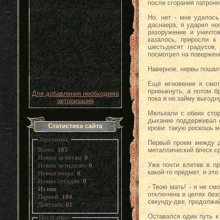
после сгорания патрон
Но, нет - мне удалось
даснаера, я ударил но
разоружение и уничто
казалось, приросли к
шестьдесят градусов,
посмотрел на поверженн
Наверное, нервы пошал
Ещё мгновение я смот
привыкнуть, а потом б
Для добавления необходима
пока я не займу выгодн
авторизация
Мелькали с обеих стор
дыхание поддерживал с
Статистика сайта
крови: такую роскошь м
Зареганых:
Первый проем между до
Всего:
185
металлический блеск ср
Новых за месяц:
0
Уже почти влетев в п
Новых за неделю:
0
какой-то предмет, и это
Новых вчера:
0
Новых сегодня:
0
- Твою мать! - я не см
Из них
отключена в целях безо
Парней:
104
секунду-две, продолжай
Девушек:
81
Оставался один путь к
Последние: