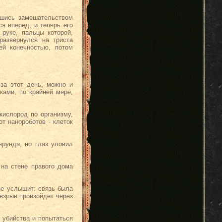
вшись замешательством
я вперед, и теперь его
руке, пальцы которой,
развернулся на триста
ей конечностью, потом
за этот день, можно и
ками, по крайней мере,
кислород по организму,
т нанороботов - клеток
рунда, но глаз уловил
на стене правого дома
 не услышит: связь была
 взрыв произойдет через
 убийства и попытаться