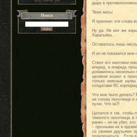
Всего ответов:
145
дыру в противоположн
Твою мать!
Поиск
Я произнес эти слова в
Ну да. Не мог же взр
Харатьёва…
Оставалось лишь неслы
И он не показался мне 
Ствол его винтовки по
вперед, и очередь про
добавилось несколько 
целиком вошел в прох
только неясные шумы 
солдатами ВС корпораци
Что мне было делать? 
на голову пехотинца и
пулю. Что за?!
Целился я так, чтобы 
тяжелого пехотинца, в 
ранен – но не убит, эт
– прочными их в оруже
со своими друзьями п
подключаться… Если вы