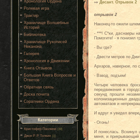
Хронология Ордена
Десант. Отрывок 2
Ролевая игра
отрывок 2
Трактир
Хранилище Волшебных
Наконец-то ожили шле
Историй
- ***! С*ки, даснаеры 
Библиотека
Помогите! - я понизил г
Хранилище Рукописей
Неканона
- Вы где?
Галерея
- Двести метров по Дми
Хронология в Движении
Архаров, наверное, по 
Книга Отзывов
Большая Книга Вопросов и
- Взвод, подъем!
Ответов
Четыре человека брос
Обратная связь
передвижения в городс
Доска почета
секунд прошли незаме
колонизационных двадц
Соратники Ордена
автоматаов и непрекра
И вдруг я увидел впере
Категории
- Огонь!
Кристофер Паолини
[39]
И понеслась. Вскинул 
Джон Р. Р. Толкин
меня, и прикрывающий 
[1]