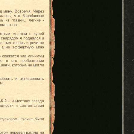
д мину. Вовремя. Через
алось, что барабанные
ь из глазниц, легкие -
ял созна...
щитным мешком с кучей
 снарядом я поднялся и
в тыл теперь и речи не
ю, а не эффектную мою
о окажется как минимум
го в его воображении
шаги, которые не могли
ровать и активировать
вым…
К-2 – и местная звезда
дности и соответствия
спусковом крючке были
потом перевел взгляд на