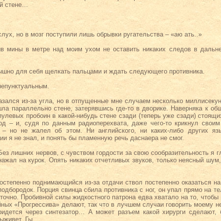
ой стене…
слух, но в мозг поступили лишь обрывки ругательства – «аю ать..»
ыв мины в метре над моим ухом не оставить никаких следов в дальн
шно для себя щелкать пальцами и ждать следующего противника.
непунктуальным.
казался из-за угла, но в отпущенные мне случаем несколько миллисекун
шла параллельно стене, затерявшись где-то в дворике. Наверняка к об
пулевых пробоин в какой-нибудь стене сзади (теперь уже сзади) стоящи
од – и, судя по данным радиоперехвата, даже чего-то крикнул свои
– но не жалел об этом. Ни английского, ни каких-либо других яз
и я не знал, и понять бы пламенную речь даснаера не смог.
Без лишних нервов, с чувством гордости за свою сообразительность я г
 нажал на курок. Опять никаких отчетливых звуков, только неясный шу
постепенно поднимающийся из-за отдачи ствол постепенно оказаться на
подбородок. Порция свинца сбила противника с ног, он упал прямо на т
о точно. Пробивной силы жидкостного патрона едва хватало на то, чтоб
йных «Прогрессива» делают, так что в лучшем случаи говорить моему н
ридется через синтезатор… А может разъем какой хирурги сделают, 
живет. Гы.