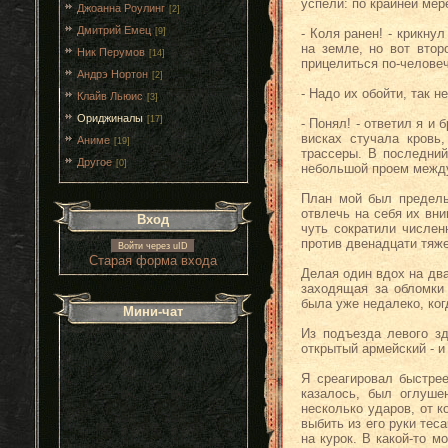
успели: по крайней ме
Джоанна Роулинг
[2]
Дмитрий Емец
[9]
- Коля ранен! - крикну
на земле, но вот втор
Ник Перумов
[14]
прицелиться по-человеч
Андрэ Нортон
[2]
- Надо их обойти, так 
Клайв Льюис
[3]
Ориджиналы
[17]
- Понял! - ответил я и
висках стучала кровь
Аниме
[19]
трассеры. В последний
Другое
[0]
небольшой проем между
План мой был предельн
отвлечь на себя их вни
Вход
чуть сократили числен
против двенадцати тяж
Войти через uID
Старая форма входа
Делая один вдох на два
заходящая за обломки
была уже недалеко, когд
Мини-чат
Из подъезда левого з
открытый армейский - и
Я среагировал быстре
казалось, был оглуше
несколько ударов, от 
выбить из его руки тес
на курок. В какой-то 