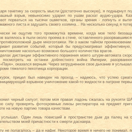
даря генетику за скорость мысли (достаточно высокую), я поднырнул по
рашный взрыв, невыносимо ударил по ушам раскат аудио-удара. Каз
вот порваться на тысячи ошметков, органы зрения - лопнуть и вытеч
ажного листа и задушить своего хозяина... На несколько секунд я потер
тически не ощутив того промежутка времени, когда мое тело безза
ов валялось в пыли около проема в стене, оставленного разорвавшимся
противоположной дыре многоэтажки. Ни о каком тайном проникновении 
риант развития событий, который бы предусматривал эффективну
уничтожение насколько возможно большого количества врагов.
ределах дистанции эффективного поражения моего штурм-автомата скор
 посмотреть на останки доблестного война Империи, разорванно
 «Паук», оказался верным. Через затрудненное свое дыхание я услышал 
роме тяжелого пехотинца корпорации.
курок, прицел был наведен на проход – надеюсь, что успею среаги
инициирующий взрывное уничтожение какой-то жидкости в патроне пер
лонил черный силуэт, потом моя правая ладонь сжалась на рукояти ША
ую силу проверять фотохромные линзы респиратора на предмет приго
рте на новую партию товара качествам.
 услышал. Один лишь повисший в пространстве дым да палец на 
тельством моей причастности к смерти даснаера.
у не полагалось – да и нафиг. Некоторое время я ничего не понимал, 