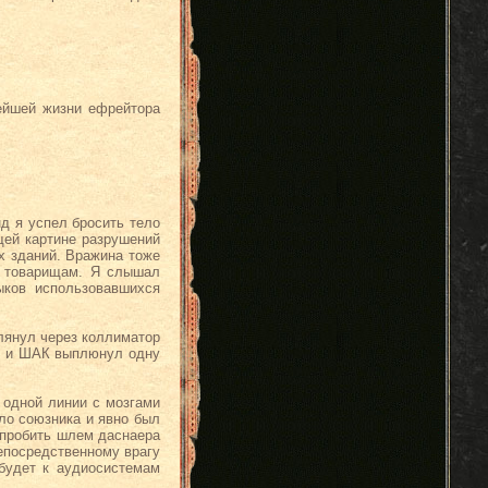
ейшей жизни ефрейтора
д я успел бросить тело
щей картине разрушений
х зданий. Вражина тоже
м товарищам. Я слышал
ыков использовавшихся
лянул через коллиматор
м, и ШАК выплюнул одну
 одной линии с мозгами
ело союзника и явно был
ы пробить шлем даснаера
епосредственному врагу
будет к аудиосистемам