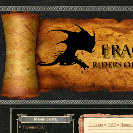
Меню сайта
Главная
»
2013
»
Январ
Тронный Зал