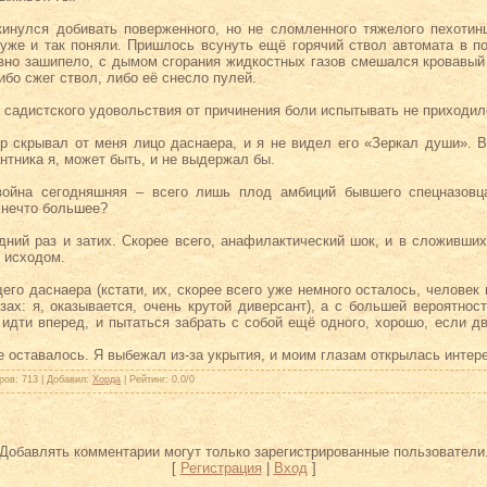
кинулся добивать поверженного, но не сломленного тяжелого пехотин
 уже и так поняли. Пришлось всунуть ещё горячий ствол автомата в п
ивно зашипело, с дымом сгорания жидкостных газов смешался кровавый 
ибо сжег ствол, либо её снесло пулей.
о садистского удовольствия от причинения боли испытывать не приходи
р скрывал от меня лицо даснаера, и я не видел его «Зеркал души». 
тника я, может быть, и не выдержал бы.
ойна сегодняшняя – всего лишь плод амбиций бывшего спецназовц
 нечто большее?
дний раз и затих. Скорее всего, анафилактический шок, и в сложивших
 исходом.
го даснаера (кстати, их, скорее всего уже немного осталось, человек 
зах: я, оказывается, очень крутой диверсант), а с большей вероятнос
 идти вперед, и пытаться забрать с собой ещё одного, хорошо, если 
е оставалось. Я выбежал из-за укрытия, и моим глазам открылась инте
ров
: 713 |
Добавил
:
Хорда
|
Рейтинг
:
0.0
/
0
Добавлять комментарии могут только зарегистрированные пользователи
[
Регистрация
|
Вход
]