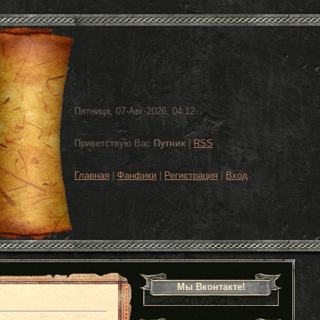
Пятница, 07-Авг-2026, 04:12
Приветствую Вас
Путник
|
RSS
Главная
|
Фанфики
|
Регистрация
|
Вход
Мы Вконтакте!