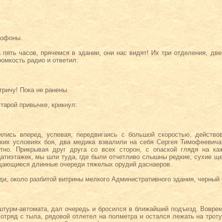
мофоны.
на пять часов, прячемся в здании, они нас видят! Их три отделения, две
ромкость радио и ответил:
тричу! Пока не ранены.
старой привычке, крикнул:
ились вперед, успевая, передвигаясь с большой скоростью, действо
ких условиях боя, два медика взвалили на себя Сергея Тимофеевича
тно. Прикрывая друг друга со всех сторон, с опаской глядя на ка
атиэтажек, мы шли туда, где были отчетливо слышны редкие, сухие щ
щающиеся длинные очереди тяжелых орудий даснаеров.
ди, около разбитой витрины мелкого Административного здания, черный с
штурм-автомата, дал очередь и бросился в ближайший подъезд. Вовре
отряд с тыла, рядовой отлетел на полметра и остался лежать на троту