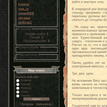
войти в мертвую зону.
kolomar
max_or
В очередной раз благо
секунду прогремел ст
wewedfdfdf
перепонки должны вот-
retyaaas
сжаться до толщины бум
as45cep2
...Но сразу же, прак
Счетчик:
жизненно-важных орган
Онлайн всего:
1
прижался к пробоинам 
Гостей:
1
шло. Единственный ва
Пользователей:
0
смерть - отвлечение и 
Расчет на то, что в п
Юзеры онлайн:
один враг, желающий
противопехотной миной
Нас посетили:
принадлежать никому, к
Палец удобно лег на 
электронный импульс, 
Наш опрос
Три, два, один…
Оцените мой сайт
Отлично
На мгновение Вегу зас
вновь начала на полн
Хорошо
заявленным в техпаспо
Неплохо
Плохо
Только выстрела я не
Ужасно
неопровержимым доказа
[
·
]
Результаты
Архив опросов
Глушителей нам по штат