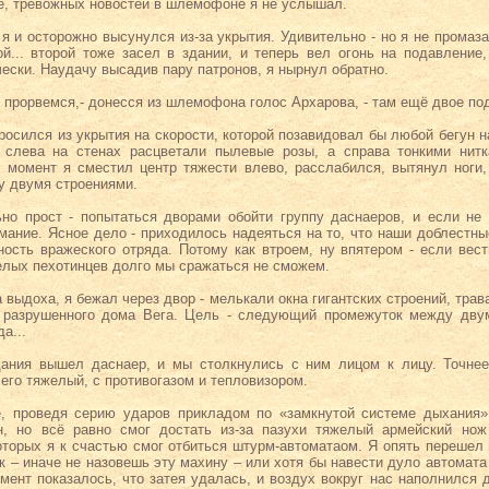
ре, тревожных новостей в шлемофоне я не услышал.
л я и осторожно высунулся из-за укрытия. Удивительно - но я не прома
ой... второй тоже засел в здании, и теперь вел огонь на подавление
ески. Наудачу высадив пару патронов, я нырнул обратно.
не прорвемся,- донесся из шлемофона голос Архарова, - там ещё двое по
 бросился из укрытия на скорости, которой позавидовал бы любой бегун н
, слева на стенах расцветали пылевые розы, а справа тонкими нит
 момент я сместил центр тяжести влево, расслабился, вытянул ноги,
 двумя строениями.
о прост - попытаться дворами обойти группу даснаеров, и если не 
мание. Ясное дело - приходилось надеяться на то, что наши доблестны
ность вражеского отряда. Потому как втроем, ну впятером - если вест
елых пехотинцев долго мы сражаться не сможем.
 выдоха, я бежал через двор - мелькали окна гигантских строений, трава
 разрушенного дома Вега. Цель - следующий промежуток между дву
а...
дания вышел даснаер, и мы столкнулись с ним лицом к лицу. Точне
 его тяжелый, с противогазом и тепловизором.
е, проведя серию ударов прикладом по «замкнутой системе дыхания»
н, но всё равно смог достать из-за пазухи тяжелый армейский нож
которых я к счастью смог отбиться штурм-автоматаом. Я опять перешел 
ак – иначе не назовешь эту махину – или хотя бы навести дуло автомата
момент показалось, что затея удалась, и воздух вокруг нас наполнился