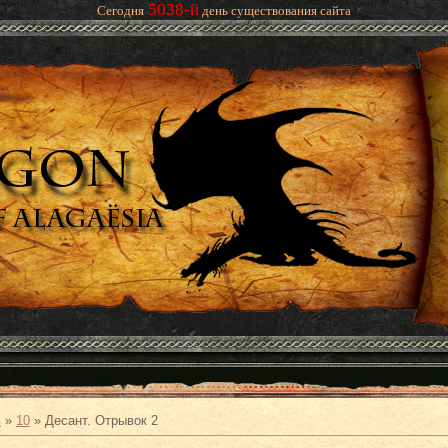
5038-й
Сегодня
день существования сайта
ь
»
10
» Десант. Отрывок 2