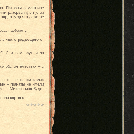
ца. Патроны в магазине
очти разорванную пулей
пар, а бедняга даже не
лось, наоборот…
Взгляда страдающего от
а? Или нам врут, и за
ся обстоятельствах – с
шесть – пять при самых
тью – гранаты не имели
двух… Миссия моя будет
ресная картина…
.