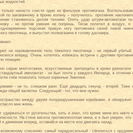
ных жидкостей.
 только начисто снести один из фильтров противогаза. Воспользова
гой по закованному в броню колену – получилось: противник наклонилс
жение становилось делом техники. Опять удар штурм-автоматаом по 
 ножу - но против умения не попрешь. Тесак полетел в воздух, я 
 одновременно подсекая правую ногу противника своей левой нижн
ого пехотинца, и выпустил полмагазина в голову даснаера.
ивают.
рел на окровавленное тело тяжелого пехотинца - не первый убитый 
росился вперед. Очень хотелось избежать встречи с другими противни
ую позицию.
он серые многоэтажки, искусственные эритроциты в крови разносили 
тандартный имплантат - он был почти у каждого Имперца, в отличии о
огли себе позволить только коренные Земляне.
мами - не то, слишком рано. Ещё двадцать секунд - второй. Тоже е
еди общей засветки. Следующий - тот, что мне нужен.
ространство между двумя полуразрушенными коробками, я обнаружил 
 спасло мне жизнь.
ог удержаться от ругательства, хоть и знал, что кроме меня его никто
пасности. На стене висела противопехотная мина, и я был уверен, что
 я движение вперед, оставайся на месте или двигаясь назад.
 возможному спасению: самый парадоксальный - сблизиться с орудием