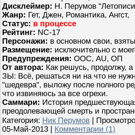
Дисклеймер:
Н. Перумов "Летописи
Жанр:
Гет, Джен, Романтика, Ангст,
Статус:
в процессе
Рейтинг:
NC-17
Персонажи:
в основном свои, взят
Размещение:
исключительно с мое
Предупреждения:
ООС, AU, ОП
От автора:
Как решусь, продолжу, а 
ЗЫ: Всё, решаться ни на что не нуж
"шедевра", выложу после полного ре
что извиняюсь за все огрехи.
Саммари:
История предшествующая
преодолевающей смерть и простран
Категория:
Ник Перумов
| Просмотро
05-Май-2013
|
Комментарии (1)