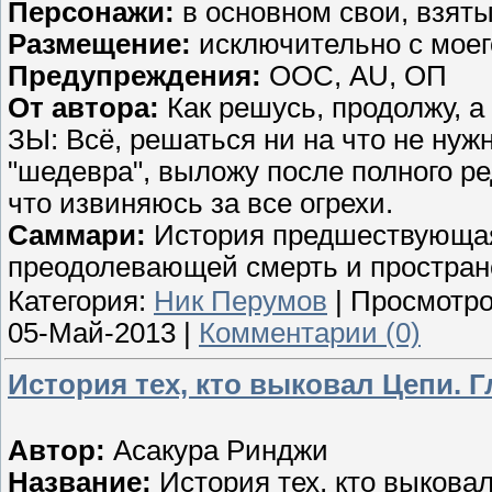
Персонажи:
в основном свои, взят
Размещение:
исключительно с мое
Предупреждения:
ООС, AU, ОП
От автора:
Как решусь, продолжу, а 
ЗЫ: Всё, решаться ни на что не нуж
"шедевра", выложу после полного ре
что извиняюсь за все огрехи.
Саммари:
История предшествующая
преодолевающей смерть и простран
Категория:
Ник Перумов
| Просмотро
05-Май-2013
|
Комментарии (0)
История тех, кто выковал Цепи. Г
Автор:
Асакура Ринджи
Название:
История тех, кто выкова