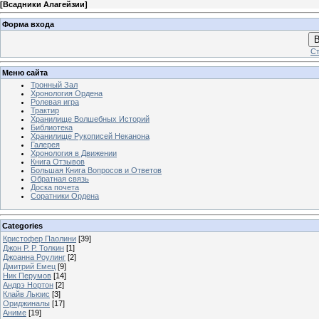
[
Всадники Алагейзии
]
Форма входа
В
Ст
Меню сайта
Тронный Зал
Хронология Ордена
Ролевая игра
Трактир
Хранилище Волшебных Историй
Библиотека
Хранилище Рукописей Неканона
Галерея
Хронология в Движении
Книга Отзывов
Большая Книга Вопросов и Ответов
Обратная связь
Доска почета
Соратники Ордена
Categories
Кристофер Паолини
[39]
Джон Р. Р. Толкин
[1]
Джоанна Роулинг
[2]
Дмитрий Емец
[9]
Ник Перумов
[14]
Андрэ Нортон
[2]
Клайв Льюис
[3]
Ориджиналы
[17]
Аниме
[19]