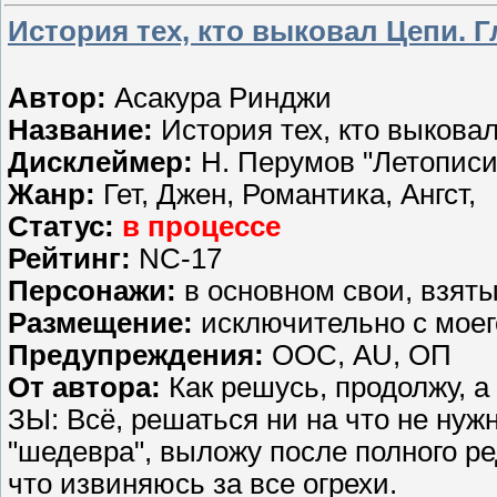
История тех, кто выковал Цепи. Г
Автор:
Асакура Ринджи
Название:
История тех, кто выкова
Дисклеймер:
Н. Перумов "Летописи
Жанр:
Гет, Джен, Романтика, Ангст,
Статус:
в процессе
Рейтинг:
NC-17
Персонажи:
в основном свои, взят
Размещение:
исключительно с мое
Предупреждения:
ООС, AU, ОП
От автора:
Как решусь, продолжу, а 
ЗЫ: Всё, решаться ни на что не нуж
"шедевра", выложу после полного ре
что извиняюсь за все огрехи.