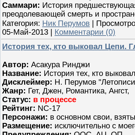
Саммари:
История предшествующая
преодолевающей смерть и простран
Категория:
Ник Перумов
| Просмотро
05-Май-2013
|
Комментарии (0)
История тех, кто выковал Цепи. Г
Автор:
Асакура Ринджи
Название:
История тех, кто выкова
Дисклеймер:
Н. Перумов "Летописи
Жанр:
Гет, Джен, Романтика, Ангст,
Статус:
в процессе
Рейтинг:
NC-17
Персонажи:
в основном свои, взят
Размещение:
исключительно с мое
Предупреждения:
ООС, AU, ОП