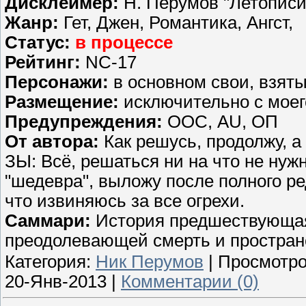
Дисклеймер:
Н. Перумов "Летописи
Жанр:
Гет, Джен, Романтика, Ангст,
Статус:
в процессе
Рейтинг:
NC-17
Персонажи:
в основном свои, взят
Размещение:
исключительно с мое
Предупреждения:
ООС, AU, ОП
От автора:
Как решусь, продолжу, а 
ЗЫ: Всё, решаться ни на что не нуж
"шедевра", выложу после полного ре
что извиняюсь за все огрехи.
Саммари:
История предшествующая
преодолевающей смерть и простран
Категория:
Ник Перумов
| Просмотро
20-Янв-2013
|
Комментарии (0)