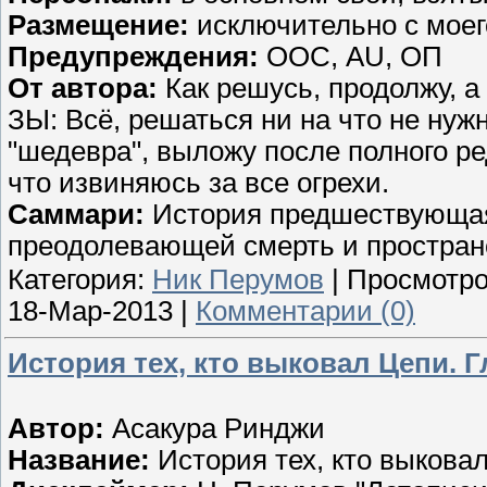
Размещение:
исключительно с мое
Предупреждения:
ООС, AU, ОП
От автора:
Как решусь, продолжу, а 
ЗЫ: Всё, решаться ни на что не нуж
"шедевра", выложу после полного ре
что извиняюсь за все огрехи.
Саммари:
История предшествующая
преодолевающей смерть и простран
Категория:
Ник Перумов
| Просмотро
18-Мар-2013
|
Комментарии (0)
История тех, кто выковал Цепи. Г
Автор:
Асакура Ринджи
Название:
История тех, кто выкова