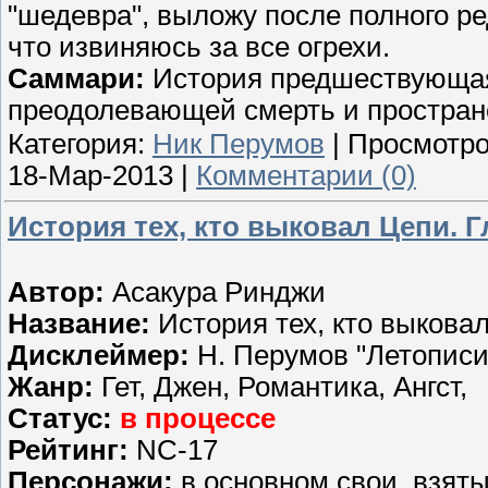
"шедевра", выложу после полного ре
что извиняюсь за все огрехи.
Саммари:
История предшествующая
преодолевающей смерть и простран
Категория:
Ник Перумов
| Просмотро
18-Мар-2013
|
Комментарии (0)
История тех, кто выковал Цепи. Г
Автор:
Асакура Ринджи
Название:
История тех, кто выкова
Дисклеймер:
Н. Перумов "Летописи
Жанр:
Гет, Джен, Романтика, Ангст,
Статус:
в процессе
Рейтинг:
NC-17
Персонажи:
в основном свои, взят