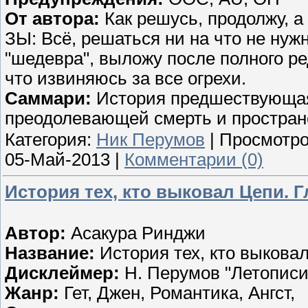
От автора:
Как решусь, продолжу, а 
ЗЫ: Всё, решаться ни на что не нуж
"шедевра", выложу после полного ре
что извиняюсь за все огрехи.
Саммари:
История предшествующая
преодолевающей смерть и простран
Категория:
Ник Перумов
| Просмотро
05-Май-2013
|
Комментарии (0)
История тех, кто выковал Цепи. Г
Автор:
Асакура Ринджи
Название:
История тех, кто выкова
Дисклеймер:
Н. Перумов "Летописи
Жанр:
Гет, Джен, Романтика, Ангст,