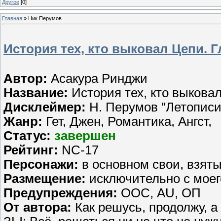
Другое
[0]
Главная
»
Ник Перумов
История тех, кто выковал Цепи. Г
Автор:
Асакура Ринджи
Название:
История тех, кто выкова
Дисклеймер:
Н. Перумов "Летописи
Жанр:
Гет, Джен, Романтика, Ангст,
Статус:
завершен
Рейтинг:
NC-17
Персонажи:
в основном свои, взят
Размещение:
исключительно с мое
Предупреждения:
ООС, AU, ОП
От автора:
Как решусь, продолжу, а 