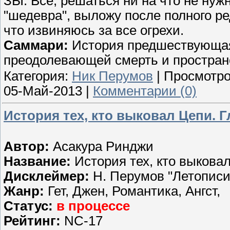
ЗЫ: Всё, решаться ни на что не нуж
"шедевра", выложу после полного ре
что извиняюсь за все огрехи.
Саммари:
История предшествующая
преодолевающей смерть и простран
Категория:
Ник Перумов
| Просмотро
05-Май-2013
|
Комментарии (0)
История тех, кто выковал Цепи. Г
Автор:
Асакура Ринджи
Название:
История тех, кто выкова
Дисклеймер:
Н. Перумов "Летописи
Жанр:
Гет, Джен, Романтика, Ангст,
Статус:
в процессе
Рейтинг:
NC-17