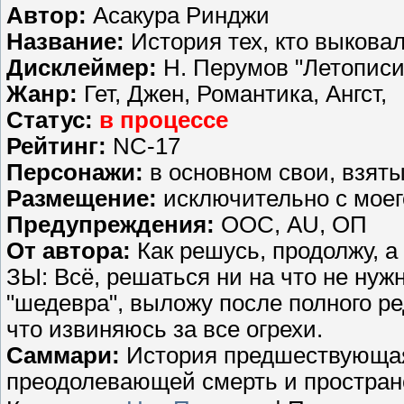
Автор:
Асакура Ринджи
Название:
История тех, кто выкова
Дисклеймер:
Н. Перумов "Летописи
Жанр:
Гет, Джен, Романтика, Ангст,
Статус:
в процессе
Рейтинг:
NC-17
Персонажи:
в основном свои, взят
Размещение:
исключительно с мое
Предупреждения:
ООС, AU, ОП
От автора:
Как решусь, продолжу, а 
ЗЫ: Всё, решаться ни на что не нуж
"шедевра", выложу после полного ре
что извиняюсь за все огрехи.
Саммари:
История предшествующая
преодолевающей смерть и простран