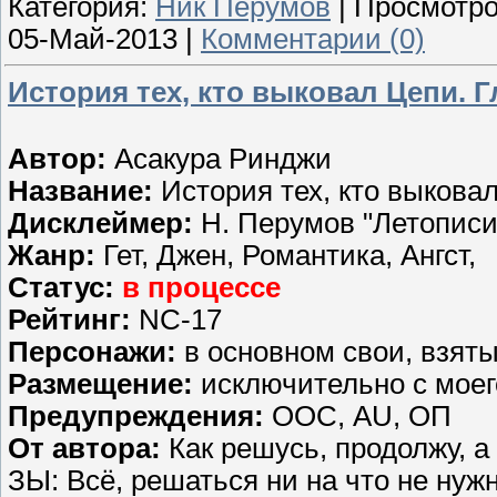
Категория:
Ник Перумов
| Просмотро
05-Май-2013
|
Комментарии (0)
История тех, кто выковал Цепи. Г
Автор:
Асакура Ринджи
Название:
История тех, кто выкова
Дисклеймер:
Н. Перумов "Летописи
Жанр:
Гет, Джен, Романтика, Ангст,
Статус:
в процессе
Рейтинг:
NC-17
Персонажи:
в основном свои, взят
Размещение:
исключительно с мое
Предупреждения:
ООС, AU, ОП
От автора:
Как решусь, продолжу, а 
ЗЫ: Всё, решаться ни на что не нуж