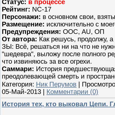
Статус:
в процессе
Рейтинг:
NC-17
Персонажи:
в основном свои, взят
Размещение:
исключительно с мое
Предупреждения:
ООС, AU, ОП
От автора:
Как решусь, продолжу, а 
ЗЫ: Всё, решаться ни на что не нуж
"шедевра", выложу после полного ре
что извиняюсь за все огрехи.
Саммари:
История предшествующая
преодолевающей смерть и простран
Категория:
Ник Перумов
| Просмотро
05-Май-2013
|
Комментарии (0)
История тех, кто выковал Цепи. Г