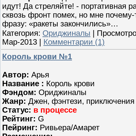
идут! Да стреляйте! - портативная 
сквозь фронт помех, но мне почему-т
фразу: «ракеты закончились»…
Категория:
Ориджиналы
| Просмотро
Мар-2013
|
Комментарии (1)
Король крови №1
Автор:
Арья
Название :
Король крови
Фэндом:
Ориджиналы
Жанр:
Джен, фэнтези, приключения
Статус:
в процессе
Рейтинг:
G
Пейринг:
Ривьера/Амарет