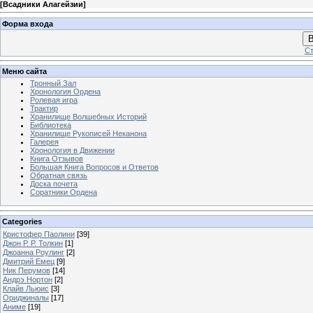
[
Всадники Алагейзии
]
Форма входа
В
Ст
Меню сайта
Тронный Зал
Хронология Ордена
Ролевая игра
Трактир
Хранилище Волшебных Историй
Библиотека
Хранилище Рукописей Неканона
Галерея
Хронология в Движении
Книга Отзывов
Большая Книга Вопросов и Ответов
Обратная связь
Доска почета
Соратники Ордена
Categories
Кристофер Паолини
[39]
Джон Р. Р. Толкин
[1]
Джоанна Роулинг
[2]
Дмитрий Емец
[9]
Ник Перумов
[14]
Андрэ Нортон
[2]
Клайв Льюис
[3]
Ориджиналы
[17]
Аниме
[19]