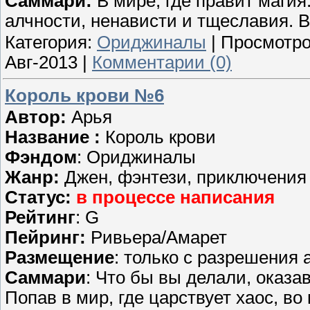
Саммари:
В мире, где правит магия
алчности, ненависти и тщеславия. 
Категория:
Ориджиналы
| Просмотро
Авг-2013
|
Комментарии (0)
Король крови №6
Автор:
Арья
Название :
Король крови
Фэндом
: Ориджиналы
Жанр:
Джен, фэнтези, приключения
Статус:
в процессе написания
Рейтинг
: G
Пейринг:
Ривьера/Амарет
Размещение
: только с разрешения 
Саммари
: Что бы вы делали, оказ
Попав в мир, где царствует хаос, в