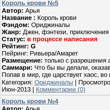
Король крови №5
Автор:
Арья
Название :
Король крови
Фэндом:
Ориджиналы
Жанр:
Джен, фэнтези, приключения
Статус:
в процессе написания
Рейтинг: G
Пейринг: Ривьера/Амарет
Размещение:
только с разрешения 
Саммари:
Что бы вы делали, оказа
Попав в мир, где царствует хаос, в
Категория:
Ориджиналы
| Просмотро
Июн-2013
|
Комментарии (0)
Король крови №4
Автор:
Арья