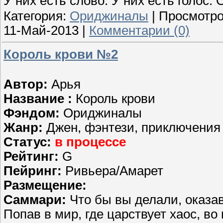
У них есть слово. У них есть голос.
Категория:
Ориджиналы
| Просмотро
11-Май-2013
|
Комментарии (0)
Король крови №2
Автор:
Арья
Название :
Король крови
Фэндом:
Ориджиналы
Жанр:
Джен, фэнтези, приключения
Статус:
в процессе
Рейтинг:
G
Пейринг:
Ривьера/Амарет
Размещение:
Саммари:
Что бы вы делали, оказа
Попав в мир, где царствует хаос, в