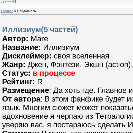
Другое
[0]
Главная
»
Ориджиналы
Иллизиум(5 частей)
Автор:
Mare
Название:
Иллизиум
Дисклеймер:
своя вселенная
Жанр:
Джен, Фэнтези, Экшн (action)
Статус:
в процессе
Рейтинг:
R
Размещение
: Да хоть где. Главное
От автора
: В этом фанфике будет 
язык. Многим сюжет может показать
вдохновение я черпаю из Тетралогии
уверяю вас, я постараюсь сделать И