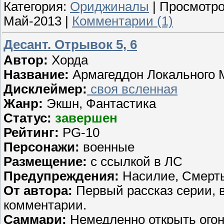
Категория:
Ориджиналы
| Просмотро
Май-2013
|
Комментарии (1)
Десант. Отрывок 5, 6
Автор:
Хорда
Название:
Армагеддон Локального 
Дисклеймер:
своя всленная
Жанр:
Экшн, Фантастика
Статус:
завершен
Рейтинг:
PG-10
Персонажи:
военные
Размещение:
с ссылкой в ЛС
Предупреждения:
Насилие, Смерть
От автора:
Первый рассказ серии, 
комментарии.
Саммари:
Немедленно открыть огонь