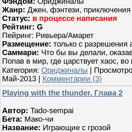
Фэндом:
Ориджиналы
Жанр:
Джен, фэнтези, приключения
Статус:
в процессе написания
Рейтинг: G
Пейринг: Ривьера/Амарет
Размещение:
только с разрешения 
Саммари:
Что бы вы делали, оказа
Попав в мир, где царствует хаос, в
Категория:
Ориджиналы
| Просмотро
Май-2013
|
Комментарии (3)
Playing with the thunder. Глава 2
Автор:
Tado-sempai
Бета:
Мако-чи
Название:
Играющие с грозой