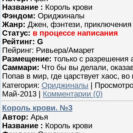
Название :
Король крови
Фэндом:
Ориджиналы
Жанр:
Джен, фэнтези, приключения
Статус:
в процессе написания
Рейтинг: G
Пейринг: Ривьера/Амарет
Размещение:
только с разрешения 
Саммари:
Что бы вы делали, оказа
Попав в мир, где царствует хаос, в
Категория:
Ориджиналы
| Просмотро
Май-2013
|
Комментарии (0)
Король крови. №3
Автор:
Арья
Название :
Король крови