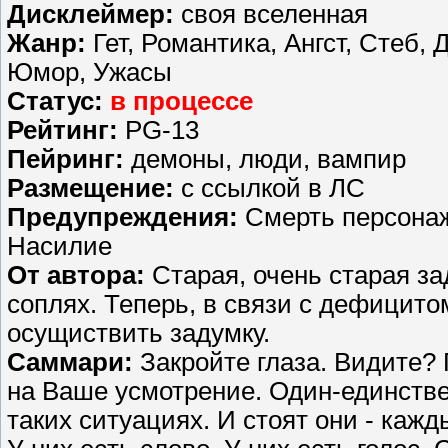
Дисклеймер:
своя вселенная
Жанр:
Гет, Романтика, Ангст, Стеб,
Юмор, Ужасы
Статус:
в процессе
Рейтинг:
PG-13
Пейринг:
демоны, люди, вампир
Размещение:
с ссылкой в ЛС
Предупреждения:
Смерть персонаж
Насилие
От автора:
Старая, очень старая за
соплях. Теперь, в связи с дефицит
осущиствить задумку.
Саммари:
Закройте глаза. Видите? 
на Ваше усмотрение. Один-единстве
таких ситуациях. И стоят они - каж