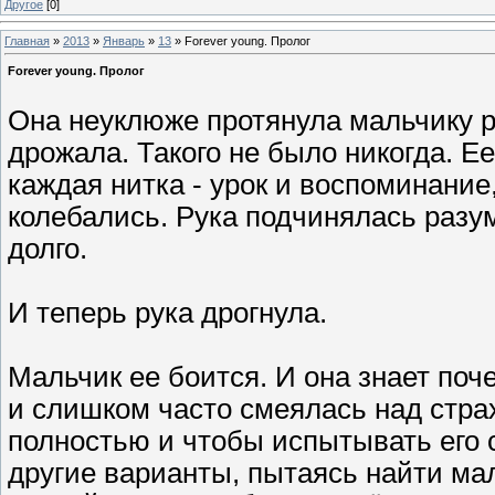
Другое
[0]
Главная
»
2013
»
Январь
»
13
» Forever young. Пролог
Forever young. Пролог
Она неуклюже протянула мальчику рук
дрожала. Такого не было никогда. Е
каждая нитка - урок и воспоминание
колебались. Рука подчинялась разум
долго.
И теперь рука дрогнула.
Мальчик ее боится. И она знает по
и слишком часто смеялась над страх
полностью и чтобы испытывать его 
другие варианты, пытаясь найти мал