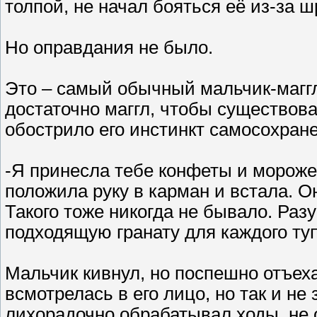
толпой, не начал бояться её из-за ш
Но оправдания не было.
Это – самый обычный мальчик-магг
достаточно маггл, чтобы существов
обострило его инстинкт самосохран
-Я принесла тебе конфеты и морож
положила руку в карман и встала. Он
Такого тоже никогда не бывало. Раз
подходящую гранату для каждого ту
Мальчик кивнул, но поспешно отъех
всмотрелась в его лицо, но так и н
лихорадочно обрабатывал ходы, не