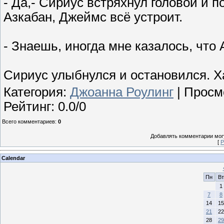
- Да,- Сириус встряхнул головой и п
Азкабан, Джеймс всё устроит.
- Знаешь, иногда мне казалось, что 
Сириус улыбнулся и остановился. Х
Категория
:
Джоанна Роулинг
|
Просм
Рейтинг
:
0.0
/
0
Всего комментариев
:
0
Добавлять комментарии могу
[
Р
Calendar
Пн
Вт
1
7
8
14
15
21
22
28
29