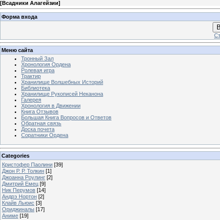
[
Всадники Алагейзии
]
Форма входа
В
Ст
Меню сайта
Тронный Зал
Хронология Ордена
Ролевая игра
Трактир
Хранилище Волшебных Историй
Библиотека
Хранилище Рукописей Неканона
Галерея
Хронология в Движении
Книга Отзывов
Большая Книга Вопросов и Ответов
Обратная связь
Доска почета
Соратники Ордена
Categories
Кристофер Паолини
[39]
Джон Р. Р. Толкин
[1]
Джоанна Роулинг
[2]
Дмитрий Емец
[9]
Ник Перумов
[14]
Андрэ Нортон
[2]
Клайв Льюис
[3]
Ориджиналы
[17]
Аниме
[19]