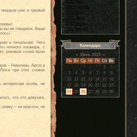
2013 Март
2013 Апрель
 твердом уме и трезвой
2013 Май
2013 Июнь
2013 Июль
ролевы!
бы вы не говорили, Ваше
2013 Август
лось!
ная и печальная. Чего
Календарь
го ночного кошмара, с
ет, роковые слова были
«
Июнь 2013
»
Пн
Вт
Ср
Чт
Пт
Сб
Вс
ов – Ревелиан, Аргоз и
1
2
 Люси при этих словах
3
4
5
6
7
8
9
10
11
12
13
14
15
16
 интересная особа, не
17
18
19
20
21
22
23
24
25
26
27
28
29
30
лось, что это девушка,
 скажу – ни красоты, ни