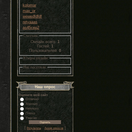
kolomar
max_or
wewedfdfdf
retyaaas
as45cep2
Счетчик:
Онлайн всего:
1
Гостей:
1
Пользователей:
0
Юзеры онлайн:
Нас посетили:
Наш опрос
Оцените мой сайт
Отлично
Хорошо
Неплохо
Плохо
Ужасно
[
·
]
Результаты
Архив опросов