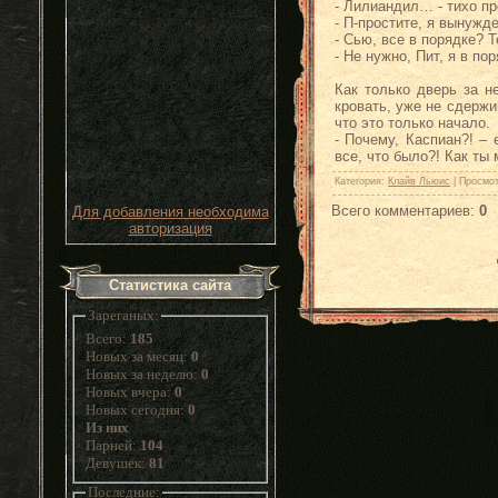
- Лилиандил… - тихо пр
- П-простите, я вынужд
- Сью, все в порядке? 
- Не нужно, Пит, я в п
Как только дверь за н
кровать, уже не сдержи
что это только начало.
- Почему, Каспиан?! –
все, что было?! Как ты 
Категория
:
Клайв Льюис
|
Просмо
Всего комментариев
:
0
Для добавления необходима
авторизация
Статистика сайта
Зареганых:
Всего:
185
Новых за месяц:
0
Новых за неделю:
0
Новых вчера:
0
Новых сегодня:
0
Из них
Парней:
104
Девушек:
81
Последние: