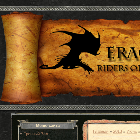
Меню сайта
Главная
»
2013
»
Июнь
Тронный Зал