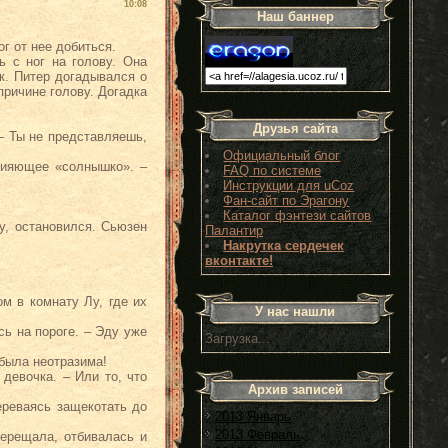
10:08
Наш баннер
г от нее добиться.
ь с ног на голову. Она
к. Питер догадывался о
причине голову. Догадка
Друзья сайта
 – Ты не представляешь,
Официальный блог
 сияющее «солнышко». –
FAQ по системе
Инструкции для uCoz
Фан-сайт по Эрагону
Каталог фэнтези сайтов
у, остановился. Сьюзен
Палантир
Накрутка сердечек
вконтакте!
м в комнату Лу, где их
У нас нашли
сь на пороге. – Эду уже
Загрузка...
 была неотразима!
девочка. – Или то, что
Архив записей
ереваясь защекотать до
2013 Январь
2013 Февраль
верещала, отбивалась и