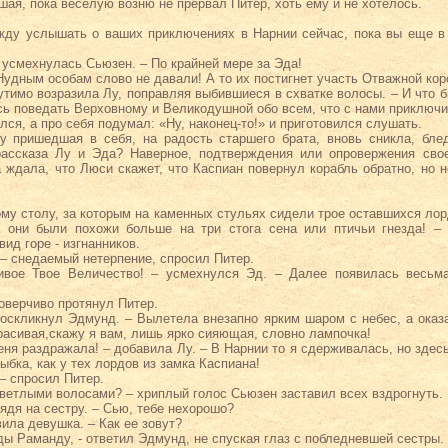
ая, пока веселую возню не прервал Питер, хоть ему и не хотелось.
ажду услышать о ваших приключениях в Нарнии сейчас, пока вы еще в
 – усмехнулась Сьюзен. – По крайней мере за Эда!
– Нудным особам слово не давали! А то их постигнет участь Отважной ко
утимо возразила Лу, поправляя выбившиеся в схватке волосы. – И что 
сь поведать Верховному и Великодушной обо всем, что с нами приключи
ся, а про себя подумал: «Ну, наконец-то!» и приготовился слушать.
 пришедшая в себя, на радость старшего брата, вновь сникла, блед
рассказа Лу и Эда? Наверное, подтверждения или опровержения свое
 ждала, что Люси скажет, что Каспиан повернул корабль обратно, но н
му столу, за которым на каменных стульях сидели трое оставшихся лорд
а они были похожи больше на три стога сена или птичьи гнезда! –
ид горе - изгнанников.
 – снедаемый нетерпение, спросил Питер.
ливое Твое Величество! – усмехнулся Эд. – Далее появилась весьма
оверчиво протянул Питер.
воскликнул Эдмунд. – Вылетела внезапно ярким шаром с небес, а оказа
расивая,скажу я вам, лишь ярко сияющая, словно лампочка!
меня раздражала! – добавила Лу. – В Нарнии то я сдерживалась, но здесь
бка, как у тех лордов из замка Каспиана!
 – спросил Питер.
светлыми волосами? – хриплый голос Сьюзен заставил всех вздрогнуть.
лядя на сестру. – Сью, тебе нехорошо?
вила девушка. – Как ее зовут?
ды Раманду, - ответил Эдмунд, не спуская глаз с побледневшей сестры.