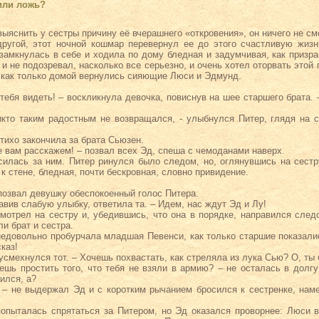
или ложь?
ыяснить у сестры причину её вчерашнего «откровения», он ничего не смо
ругой, этот ночной кошмар перевернул ее до этого счастливую жизн
замкнулась в себе и ходила по дому бледная и задумчивая, как призра
я и не подозревал, насколько все серьезно, и очень хотел оторвать этой 
 как только домой вернулись сияющие Люси и Эдмунд.
а тебя видеть! – воскликнула девочка, повиснув на шее старшего брата.
икто таким радостным не возвращался, - улыбнулся Питер, глядя на
 тихо закончила за брата Сьюзен.
е вам расскажем! – позвал всех Эд, спеша с чемоданами наверх.
силась за ним. Питер ринулся было следом, но, оглянувшись на сестр
к стене, бледная, почти бескровная, словно привидение.
 позвал девушку обеспокоенный голос Питера.
давив слабую улыбку, ответила та. – Идем, нас ждут Эд и Лу!
мотрел на сестру и, убедившись, что она в порядке, направился следо
и брат и сестра.
 недовольно пробурчала младшая Певенси, как только старшие показали
каз!
– усмехнулся тот. – Хочешь похвастать, как стреляла из лука Сью? О, ты
ешь простить того, что тебя не взяли в армию? – не осталась в долгу 
ился, а?
ь! – не выдержал Эд и с коротким рычанием бросился к сестренке, нам
попыталась спрятаться за Питером, но Эд оказался проворнее: Люси 