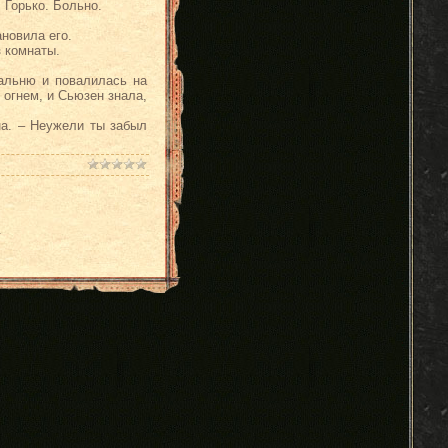
 Горько. Больно.
ановила его.
з комнаты.
пальню и повалилась на
 огнем, и Сьюзен знала,
на. – Неужели ты забыл
.