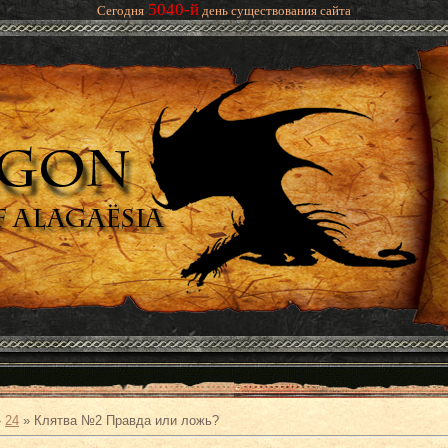
5040-й
Сегодня
день существования сайта
»
24
» Клятва №2 Правда или ложь?