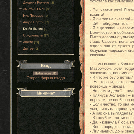
хохотала как сумасшедш
Джоанна Роулинг
[2]
Дмитрий Емец
[9]
- Эй, хватит уже! Я ж
памяти!
Ник Перумов
[14]
- Я бы так не сказала!
Андрэ Нортон
[2]
- Эй! – обиделся тот. 
- Я еще жива! – невозм
Клайв Льюис
[3]
Величество, я собираю
Ориджиналы
[17]
Питер довольно улыбнул
Лишь Сьюзен, поначалу
Аниме
[19]
ждала она от яркого 
Другое
[0]
безумной надеждой она
сказаны:
- … мы вышли к большо
Вход
Мавроморн, хотя тогд
захихикала, вспоминая в
Войти через uID
- И что же было потом?
Старая форма входа
- Не торопи, нетерпе
поверишь – звезда!
- На самом деле? – нед
Мини-чат
- Клянусь Асланом! – 
впрочем, не особенно к
- Если честно, то она 
ума, лишь слащавая улы
- А как она выглядела?
- В голубом платье со 
- Да, - кивнула Люси, г
- Все в порядке, - выда
- Лилиандил, дочь звез