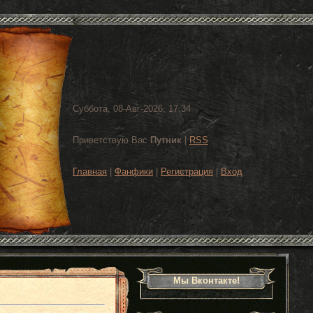
Суббота, 08-Авг-2026, 17:34
Приветствую Вас
Путник
|
RSS
Главная
|
Фанфики
|
Регистрация
|
Вход
Мы Вконтакте!