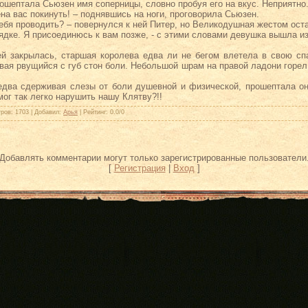
ошептала Сьюзен имя соперницы, словно пробуя его на вкус. Неприятно.
ена вас покинуть! – поднявшись на ноги, проговорила Сьюзен.
Тебя проводить? – повернулся к ней Питер, но Великодушная жестом ост
орядке. Я присоединюсь к вам позже, - с этими словами девушка вышла и
ей закрылась, старшая королева едва ли не бегом влетела в свою с
вая рвущийся с губ стон боли. Небольшой шрам на правой ладони горел
 едва сдерживая слезы от боли душевной и физической, прошептала о
мог так легко нарушить нашу Клятву?!!
тров
: 1703 |
Добавил
:
Арья
|
Рейтинг
:
0.0
/
0
Добавлять комментарии могут только зарегистрированные пользователи
[
Регистрация
|
Вход
]