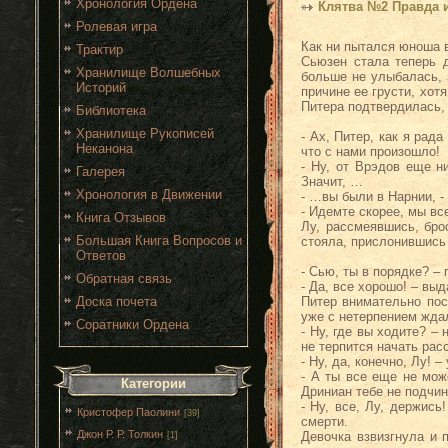
Хронология Ордена
Клятва №2 Правда 
Ролевая игра
Как ни пытался юноша в
Трактир
Сьюзен стала теперь д
Хранилище Волшебных
больше не улыбалась, 
Историй
причине ее грусти, хот
Питера подтвердилась,
Библиотека
Хранилище Рукописей
- Ах, Питер, как я рад
Неканона
что с нами произошло!
- Ну, от Врэдов еще н
Галерея
Значит, …
Хронология в Движении
- …вы были в Нарнии, -
- Идемте скорее, мы вс
Книга Отзывов
Лу, рассмеявшись, бро
Большая Книга Вопросов и
стояла, прислонившись 
Ответов
- Сью, ты в порядке? –
Обратная связь
- Да, все хорошо! – вы
Доска почета
Питер внимательно пос
уже с нетерпением ждал
Соратники Ордена
- Ну, где вы ходите? –
не терпится начать расс
- Ну, да, конечно, Лу! 
- А ты все еще не мож
Категории
Дриниан тебе не подчин
- Ну, все, Лу, держис
Кристофер Паолини
[39]
смерти.
Джон Р. Р. Толкин
Девочка взвизгнула и 
[1]