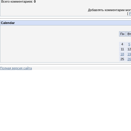
Всего комментариев
:
0
Добавлять комментарии могу
[
Р
Calendar
Пн
Вт
4
5
11
12
18
19
25
26
Полная версия сайта