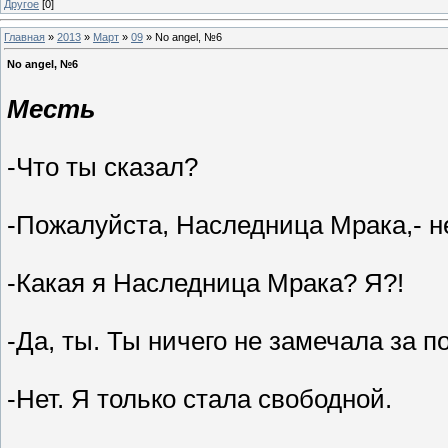
Другое
[0]
Главная
»
2013
»
Март
»
09
» No angel, №6
No angel, №6
Месть
-Что ты сказал?
-Пожалуйста, Наследница Мрака,- н
-Какая я Наследница Мрака? Я?!
-Да, ты. Ты ничего не замечала за п
-Нет. Я только стала свободной.