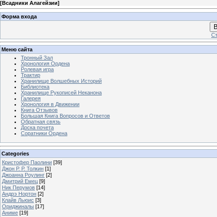
[
Всадники Алагейзии
]
Форма входа
В
Ст
Меню сайта
Тронный Зал
Хронология Ордена
Ролевая игра
Трактир
Хранилище Волшебных Историй
Библиотека
Хранилище Рукописей Неканона
Галерея
Хронология в Движении
Книга Отзывов
Большая Книга Вопросов и Ответов
Обратная связь
Доска почета
Соратники Ордена
Categories
Кристофер Паолини
[39]
Джон Р. Р. Толкин
[1]
Джоанна Роулинг
[2]
Дмитрий Емец
[9]
Ник Перумов
[14]
Андрэ Нортон
[2]
Клайв Льюис
[3]
Ориджиналы
[17]
Аниме
[19]