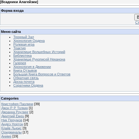
[
Всадники Алагейзии
]
Форма входа
В
Ст
Меню сайта
Тронный Зал
Хронология Ордена
Ролевая игра
Трактир
Хранилище Волшебных Историй
Библиотека
Хранилище Рукописей Неканона
Галерея
Хронология в Движении
Книга Отзывов
Большая Книга Вопросов и Ответов
Обратная связь
Доска почета
Соратники Ордена
Categories
Кристофер Паолини
[39]
Джон Р. Р. Толкин
[1]
Джоанна Роулинг
[2]
Дмитрий Емец
[9]
Ник Перумов
[14]
Андрэ Нортон
[2]
Клайв Льюис
[3]
Ориджиналы
[17]
Аниме
[19]