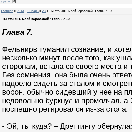
Другое
[0]
Главная
»
2013
»
Январь
»
23
» Ты станешь моей королевой? Главы 7-10
Ты станешь моей королевой? Главы 7-10
Глава 7.
Фельнирв туманил сознание, и хотел
несколько минут после того, как уш
сторонам, встала со своего места и
Без сомнения, она была очень ответс
надоело сидеть за столом и смотрет
ворон, обычно сидевший у нее на пл
недовольно буркнул и промолчал, а 
поспешно ретировался из-за стола.
- Эй, ты куда? – Дреттингу обернула