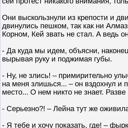
сей протест никакого внимания, тол
Они выскользнули из крепости и дви
двинулись пешком, так как ни Алмаз
Корном, Кей звать не стал. А ведь о
- Да куда мы идем, объясни, наконе
вырывая руку и поджимая губы.
- Ну, не злись! – примирительно ул
на меня злишься... – он вздохнул и 
место... О нем никто не знает. Разв
- Серьезно?! – Лейна тут же оживилас
- Я тебе и хочу показать, где! – фыр