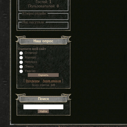
Гостей:
1
Пользователей:
0
Юзеры онлайн:
Нас посетили:
Наш опрос
Оцените мой сайт
Отлично
Хорошо
Неплохо
Плохо
Ужасно
[
·
]
Результаты
Архив опросов
Всего ответов:
145
Поиск