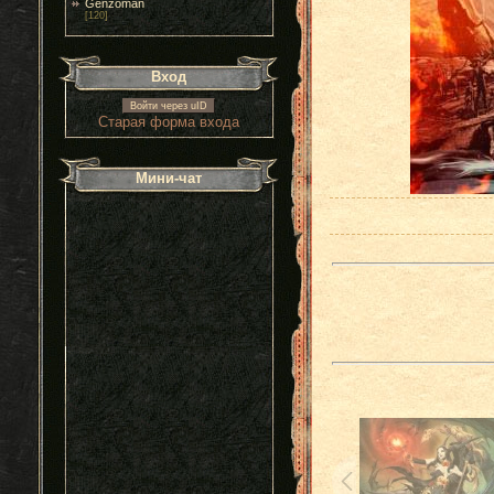
Genzoman
[120]
Вход
Войти через uID
Старая форма входа
Мини-чат