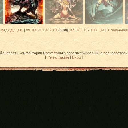
 Предыдущая
|
99
100
101
102
103
[
104
]
105
106
107
108
109
|
Следующая
Добавлять комментарии могут только зарегистрированные пользователи
[
Регистрация
|
Вход
]