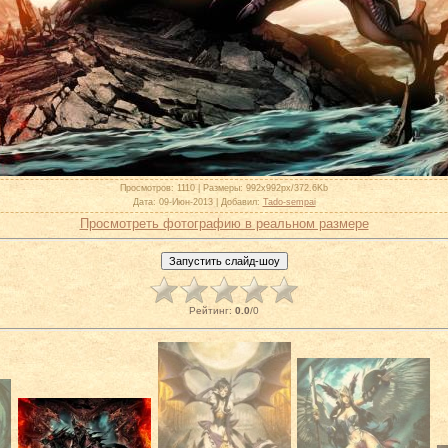
Просмотров
: 1110 |
Размеры
: 992x992px/372.6Kb
Дата
: 09-Июн-2013 |
Добавил
:
Tado-sempai
Просмотреть фотографию в реальном размере
Рейтинг
:
0.0
/
0