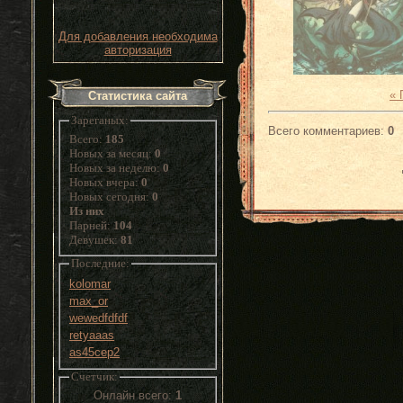
Для добавления необходима
авторизация
«
Статистика сайта
Зареганых:
Всего комментариев
:
0
Всего:
185
Новых за месяц:
0
Новых за неделю:
0
Новых вчера:
0
Новых сегодня:
0
Из них
Парней:
104
Девушек:
81
Последние:
kolomar
max_or
wewedfdfdf
retyaaas
as45cep2
Счетчик:
Онлайн всего:
1