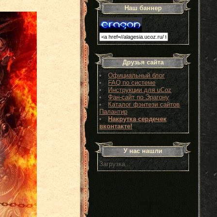
Наш баннер
Друзья сайта
Официальный блог
FAQ по системе
Инструкции для uCoz
Фан-сайт по Эрагону
Каталог фэнтези сайтов
Палантир
Накрутка сердечек
вконтакте!
У нас нашли
Загрузка...