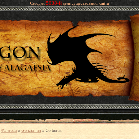
5038-й
Сегодня
день существования сайта
»
Фэнтези
»
Genzoman
» Cerberus