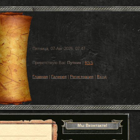
Пятница, 07-Авг-2026, 07:47
Приветствую Вас
Путник
|
RSS
Главная
|
Галерея
|
Регистрация
|
Вход
Мы Вконтакте!