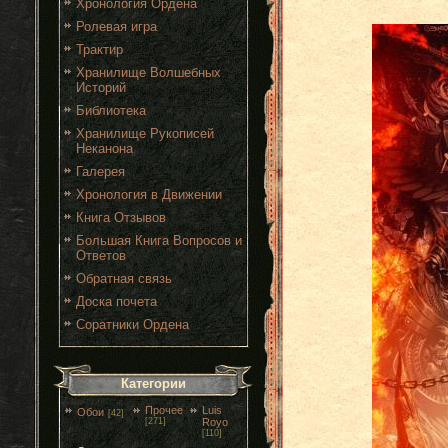
Хронология Ордена
Ролевая игра
Трактир
Хранилище Волшебных
Историй
Библиотека
Хранилище Рукописей
Неканона
Галерея
Хронология в Движении
Книга Отзывов
Большая Книга Вопросов и
Ответов
Обратная связь
Доска почета
Соратники Ордена
Категории
Прочее
Luis
Обои
[42]
[271]
Royo
[110]