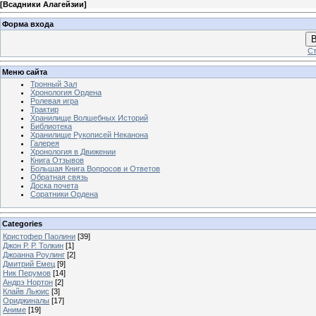
[
Всадники Алагейзии
]
Форма входа
В
Ст
Меню сайта
Тронный Зал
Хронология Ордена
Ролевая игра
Трактир
Хранилище Волшебных Историй
Библиотека
Хранилище Рукописей Неканона
Галерея
Хронология в Движении
Книга Отзывов
Большая Книга Вопросов и Ответов
Обратная связь
Доска почета
Соратники Ордена
Categories
Кристофер Паолини
[39]
Джон Р. Р. Толкин
[1]
Джоанна Роулинг
[2]
Дмитрий Емец
[9]
Ник Перумов
[14]
Андрэ Нортон
[2]
Клайв Льюис
[3]
Ориджиналы
[17]
Аниме
[19]