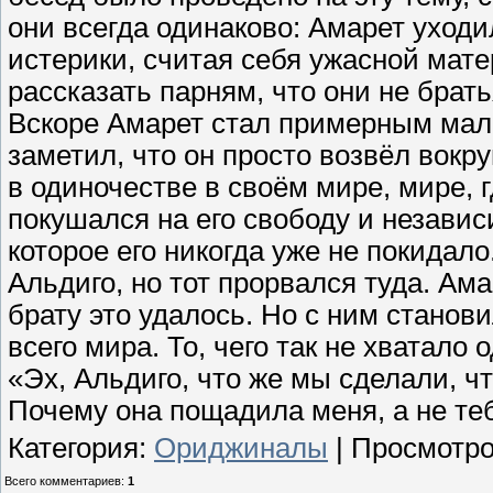
они всегда одинаково: Амарет уходи
истерики, считая себя ужасной мат
рассказать парням, что они не брать
Вскоре Амарет стал примерным маль
заметил, что он просто возвёл вокр
в одиночестве в своём мире, мире, г
покушался на его свободу и независ
которое его никогда уже не покидало
Альдиго, но тот прорвался туда. Ама
брату это удалось. Но с ним станов
всего мира. То, чего так не хватало
«Эх, Альдиго, что же мы сделали, ч
Почему она пощадила меня, а не теб
Категория
:
Ориджиналы
|
Просмотр
Всего комментариев
:
1