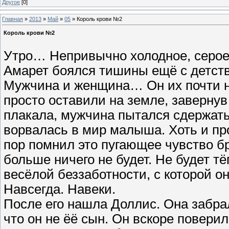
Другое
[0]
Главная
»
2013
»
Май
»
05
» Король крови №2
Король крови №2
Утро… Непривычно холодное, серое.
Амарет боялся тишины ещё с детства
Мужчина и женщина… Он их почти не
просто оставили на земле, заверну
плакала, мужчина пытался сдержат
ворвалась в мир малыша. Хоть и про
пор помнил это пугающее чувство б
больше ничего не будет. Не будет тё
весёлой беззаботности, с которой о
Навсегда. Навеки.
После его нашла Доллис. Она забрал
что он не ёё сын. Он вскоре поверил