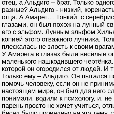
отец, а Альдиго – брат. Только одног
разные? Альдиго - низкий, коренаст
отца. А Амарет… Тонкий, с серебри
глазами, он был похож на лунный с
его с эльфом. Лунным эльфом Хильк
копией этого отважного лучника. Тол
плескалась не злость к своим врагам
У Амарета в глазах были весёлые о
маленького нашкодившего чертёнка. 
которой он огородился от людей. И 
Только ему – Альдиго. Он пытался 
помочь человеку, если он не приним
настоящем мире, он был для него сл
понимали, водили к психологу, и, н
парень просто не хочет учиться, от
бесед было проведено на эту тему, 