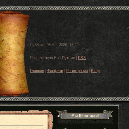
Суббота, 08-Авг-2026, 16:22
Приветствую Вас
Путник
|
RSS
Главная
|
Фанфики
|
Регистрация
|
Вход
Мы Вконтакте!