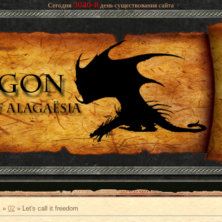
5040-й
Сегодня
день существования сайта
ь
»
02
» Let's call it freedom