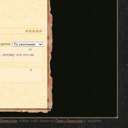
ариев:
+1
, потому что это не
0
.
 Джексона
, и фан сайт фанатов
Персi Джексона
в Украине.