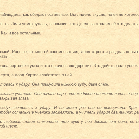
наблюдала, как обедают остальные. Выглядело вкусно, но ей не хотелос
 есть. Лили усмехнулась, вспомнив, как Джель заставлял её это делать.
 Как и все остальные.
емой. Раньше, стоило ей засомневаться, лорд строго и раздельно выго
жать.
о она чертовски умна и что он очень ею дорожит. Это действовало успо
ертв, а лорд Киртиан заботится о ней.
товясь к удару. Она прикусила нижнюю губу, давя стон.
приказал учитель. Она начала нарочито медленно снимать латные пер
закрывая глаза.
здух, готовясь к удару. И на этот раз она не выдержала. Крик
тобы остальные ученики засмеялись, а учитель ударил два лишних ра
а с любопытством отметила, что руки у нее дрожат от боли, но п
кий шест.