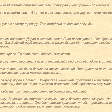
 – раздраженно отрезал учитель и отобрал у нее оружие,- по местам.
оняя воспоминания. И тут же в сознании вспыхнуло другое, почти что в
.
рнулся к своему тренеру. Тот помедлил не дольше секунды.
дением повторил Диран и жестом велел Лили повернуться. Она бросил
сь. Эльфийский лорд внимательно разглядывал её, поправлял складки
редом.
отенциале. То есть очень дорогой экземпляр.
или смущенно протянула руку и эльфийский лорд сжал её ладонь в стал
сем не так, как было больно во время наказаний. Это чувство даже не
окалывание, вызов мелкого таракана...
ла руку лорда в ответ. Эльфийская кожа была прохладная и приятно 
астоящему больно, но он не может позволить себе проиграть эту мале
 себя на том, что совершенно не боится последствий.
вушку. Высокие, выступающие скулы, как у большинства эльфиек. Не
 завязанные в хвост. Она достаточно красивая, чтобы произвести в
о, чтобы плодом этого увлечения стал полукровка.