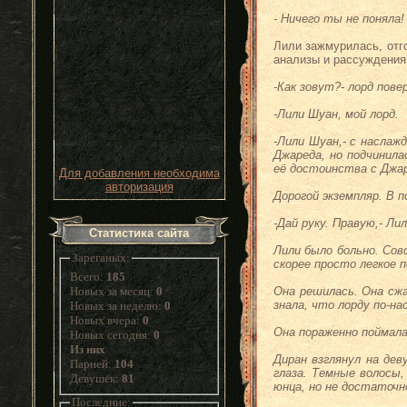
- Ничего ты не поняла!
Лили зажмурилась, отг
анализы и рассуждения
-Как зовут?- лорд пове
-Лили Шуан, мой лорд.
-Лили Шуан,- с наслаж
Джареда, но подчинила
её достоинства с Джа
Для добавления необходима
авторизация
Дорогой экземпляр. В п
-Дай руку. Правую,- Л
Статистика сайта
Лили было больно. Сов
Зареганых:
скорее просто легкое п
Всего:
185
Новых за месяц:
0
Она решилась. Она сжа
знала, что лорду по-н
Новых за неделю:
0
Новых вчера:
0
Она пораженно поймала
Новых сегодня:
0
Из них
Диран взглянул на де
Парней:
104
глаза. Темные волосы,
Девушек:
81
юнца, но не достаточн
Последние: