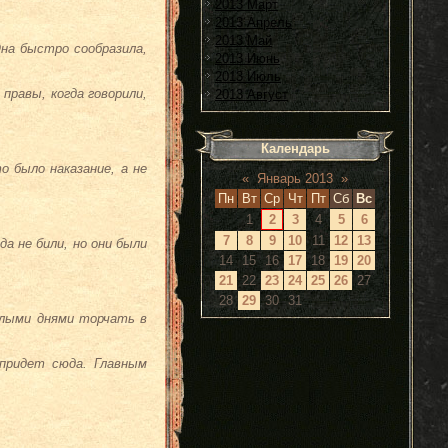
2013 Март
2013 Апрель
2013 Май
Она быстро сообразила,
2013 Июнь
2013 Июль
правы, когда говорили,
2013 Август
Календарь
о было наказание, а не
«
Январь 2013
»
Пн
Вт
Ср
Чт
Пт
Сб
Вс
1
2
3
4
5
6
7
8
9
10
11
12
13
а не били, но они были
14
15
16
17
18
19
20
21
22
23
24
25
26
27
28
29
30
31
елыми днями торчать в
 придет сюда. Главным