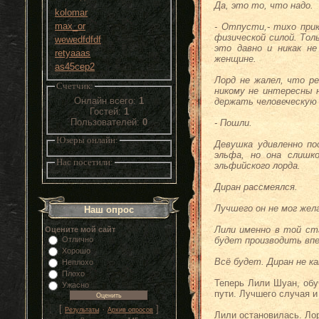
Да, это то, что надо.
kolomar
max_or
- Отпусти,- тихо прик
физической силой. Тол
wewedfdfdf
это давно и никак н
retyaaas
женщине.
as45cep2
Лорд не жалел, что р
Счетчик:
никому не интересны 
Онлайн всего:
1
держать человеческую 
Гостей:
1
Пользователей:
0
- Пошли.
Юзеры онлайн:
Девушка удивленно по
эльфа, но она слишк
Нас посетили:
эльфийского лорда.
Диран рассмеялся.
Лучшего он не мог жел
Наш опрос
Лили именно в той ст
Оцените мой сайт
Отлично
будет производить впе
Хорошо
Всё будет. Диран не ка
Неплохо
Плохо
Теперь Лили Шуан, обу
Ужасно
пути. Лучшего случая и
[
·
]
Результаты
Архив опросов
Лили остановилась. Лор