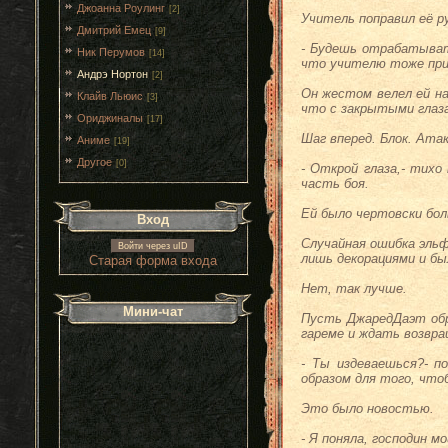
Джоанна Роулинг
[2]
Учитель поправил её р
Дмитрий Емец
[9]
- Будешь отрабатывать
Ник Перумов
[14]
что учителю тоже при
Андрэ Нортон
[2]
Он жестом велел ей на
Клайв Льюис
[3]
что с закрытыми глаз
Ориджиналы
[17]
Шаг вперед. Блок. Атак
Аниме
[19]
Другое
[0]
- Открой глаза,- тихо
часть боя.
Ей было чертовски бол
Вход
Случайная ошибка эльф
Войти через uID
лишь декорациями и бы
Старая форма входа
Нет, так лучше.
Мини-чат
Пусть ДжаредДаэт обр
гареме и ждать возвра
- Ты издеваешься?- п
образом для того, чт
Это было новостью.
- Я поняла, господин мо