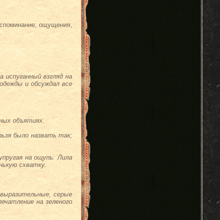
оспоминание; ощущения,
а испуганный взгляд на
 одежды и обсуждал все
ьных объятиях.
льзя было назвать так;
упругая на ощупь. Лила
нькую схватку.
 выразительные, серые
печатление на зеленого