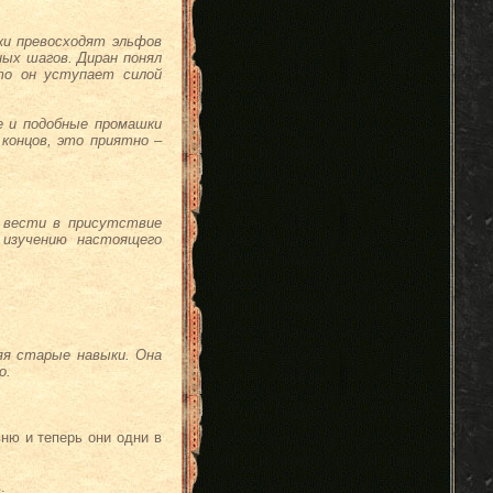
мки превосходят эльфов
ных шагов. Диран понял
то он уступает силой
е и подобные промашки
концов, это приятно –
я вести в присутствие
 изучению настоящего
яя старые навыки. Она
о.
ню и теперь они одни в
.