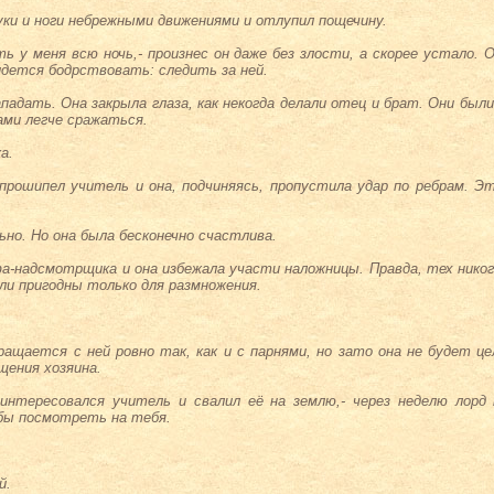
уки и ноги небрежными движениями и отлупил пощечину.
 у меня всю ночь,- произнес он даже без злости, а скорее устало. 
дется бодрствовать: следить за ней.
падать. Она закрыла глаза, как некогда делали отец и брат. Они были 
ами легче сражаться.
а.
 прошипел учитель и она, подчиняясь, пропустила удар по ребрам. Эт
ьно. Но она была бесконечно счастлива.
а-надсмотрщика и она избежала участи наложницы. Правда, тех никогд
ли пригодны только для размножения.
ащается с ней ровно так, как и с парнями, но зато она не будет ц
щения хозяина.
оинтересовался учитель и свалил её на землю,- через неделю лорд
обы посмотреть на тебя.
й.