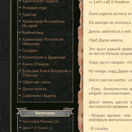
Хронология Ордена
Let's call it freedom
Ролевая игра
Лили сидела на полу и 
Трактир
Хранилище Волшебных
Ей никогда не хотелось
Историй
Джель заботился о ней.
Библиотека
Хранилище Рукописей
Лорд Диран мертв.
Неканона
Это было важной пробл
Галерея
не могла больше возра
Хронология в Движении
Лорд часто говорил, чт
Книга Отзывов
Большая Книга Вопросов и
Но теперь лорд Диран м
Ответов
Шест рассек воздух, го
Обратная связь
Доска почета
- Руки,- безжалостно 
вперед, инстинктивно 
Соратники Ордена
Шест опять рассек во
достаточно громким, ч
Категории
- Возьми оружие,- он
подобрала металличес
Кристофер Паолини
[39]
Джон Р. Р. Толкин
- В стойку.
[1]