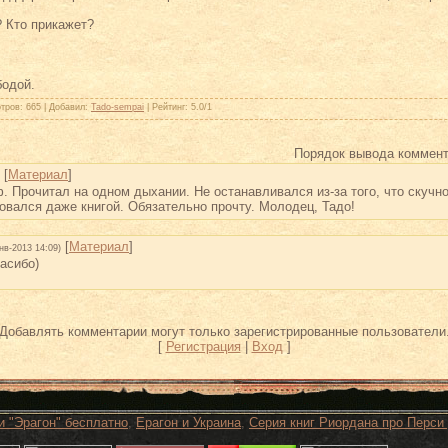
? Кто прикажет?
бодой.
тров
: 665 |
Добавил
:
Tado-sempai
|
Рейтинг
:
5.0
/
1
Порядок вывода коммент
[
Материал
]
 Прочитал на одном дыхании. Не останавливался из-за того, что скучно
овался даже книгой. Обязательно прочту. Молодец, Тадо!
[
Материал
]
нв-2013 14:09)
пасибо)
Добавлять комментарии могут только зарегистрированные пользователи
[
Регистрация
|
Вход
]
и "Эрагон" бесплатно
,
Ерагон и Украина
,
Серия книг Риордана про Перси