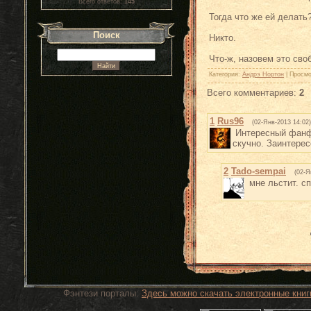
Всего ответов:
145
Тогда что же ей делать
Поиск
Никто.
Что-ж, назовем это сво
Категория
:
Андрэ Нортон
|
Просмо
Всего комментариев
:
2
1
Rus96
(02-Янв-2013 14:02)
Интересный фанф.
скучно. Заинтерес
2
Tado-sempai
(02-Я
мне льстит. с
Фэнтези порталы:
Здесь можно скачать электронные книг