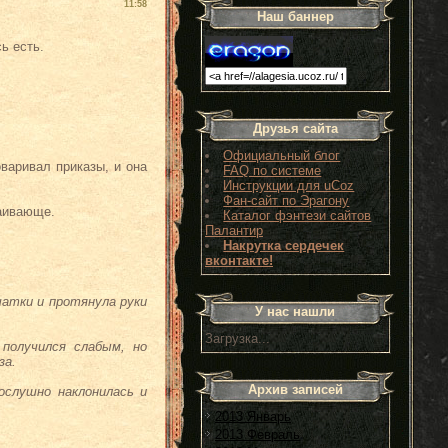
11:58
Наш баннер
ь есть.
Друзья сайта
Официальный блог
варивал приказы, и она
FAQ по системе
Инструкции для uCoz
Фан-сайт по Эрагону
каивающе.
Каталог фэнтези сайтов
Палантир
Накрутка сердечек
вконтакте!
чатки и протянула руки
У нас нашли
Загрузка...
 получился слабым, но
за.
Архив записей
ослушно наклонилась и
2013 Январь
2013 Февраль