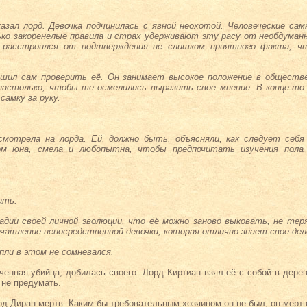
азал лорд. Девочка подчинилась с явной неохотой. Человеческие са
ько закоренелые правила и страх удерживают эту расу от необдуман
е расстроился от подтверждения не слишком приятного факта, ч
ешил сам проверить её. Он занимает высокое положение в обществ
настолько, чтобы те осмелились выразить свое мнение. В конце-то 
самку за руку.
смотрела на лорда. Ей, должно быть, объясняли, как следует себ
ом юна, смела и любопытна, чтобы предпочитать изучения пола
ать.
адии своей личной эволюции, что её можно заново выковать, не тер
чатление непосредственной девочки, которая отлично знает свое дел
пли в этом не сомневался.
ченная убийца, добилась своего. Лорд Киртиан взял её с собой в дерев
 не предумать.
д Диран мертв. Каким бы требовательным хозяином он не был, он мертв