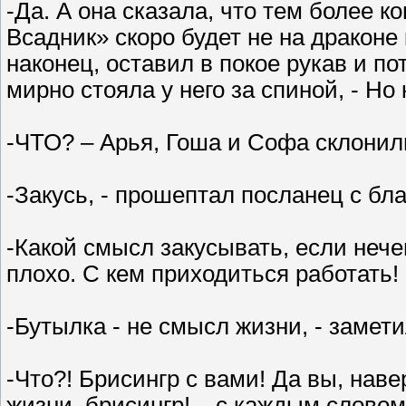
-Да. А она сказала, что тем более к
Всадник» скоро будет не на драконе 
наконец, оставил в покое рукав и по
мирно стояла у него за спиной, - Но
-ЧТО? – Арья, Гоша и Софа склонил
-Закусь, - прошептал посланец с б
-Какой смысл закусывать, если нечег
плохо. С кем приходиться работать!
-Бутылка - не смысл жизни, - замет
-Что?! Брисингр с вами! Да вы, нав
жизни, брисингр! – с каждым слово