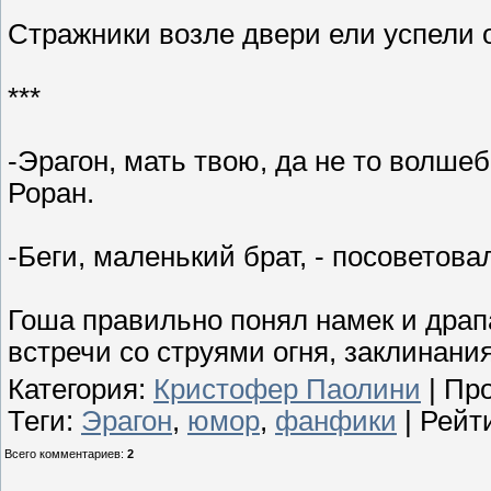
Стражники возле двери ели успели о
***
-Эрагон, мать твою, да не то волше
Роран.
-Беги, маленький брат, - посоветова
Гоша правильно понял намек и драпа
встречи со струями огня, заклинан
Категория
:
Кристофер Паолини
|
Пр
Теги
:
Эрагон
,
юмор
,
фанфики
|
Рейт
Всего комментариев
:
2