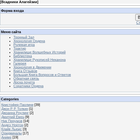
[
Всадники Алагейзии
]
Форма входа
В
Ст
Меню сайта
Тронный Зал
Хронология Ордена
Ролевая игра
Трактир
Хранилище Волшебных Историй
Библиотека
Хранилище Рукописей Неканона
Галерея
Хронология в Движении
Книга Отзывов
Большая Книга Вопросов и Ответов
Обратная связь
Доска почета
Соратники Ордена
Categories
Кристофер Паолини
[39]
Джон Р. Р. Толкин
[1]
Джоанна Роулинг
[2]
Дмитрий Емец
[9]
Ник Перумов
[14]
Андрэ Нортон
[2]
Клайв Льюис
[3]
Ориджиналы
[17]
Аниме
[19]