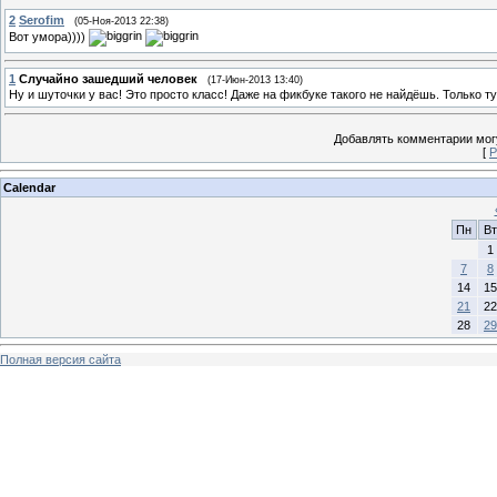
2
Serofim
(05-Ноя-2013 22:38)
Вот умора))))
1
Случайно зашедший человек
(17-Июн-2013 13:40)
Ну и шуточки у вас! Это просто класс! Даже на фикбуке такого не найдёшь. Только т
Добавлять комментарии могу
[
Р
Calendar
Пн
Вт
1
7
8
14
15
21
22
28
29
Полная версия сайта