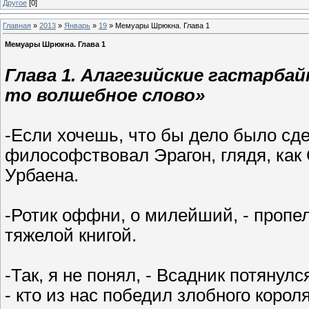
Другое
[0]
Главная
»
2013
»
Январь
»
19
» Мемуары Шрюкна. Глава 1
Мемуары Шрюкна. Глава 1
Глава 1. Алагезийские гастарба
то волшебное слово»
-Если хочешь, что бы дело было сдел
философствовал Эрагон, глядя, как
Урбаена.
-Ротик оффни, о милейший, - пропе
тяжелой книгой.
-Так, я не понял, - Всадник потяну
- кто из нас победил злобного корол