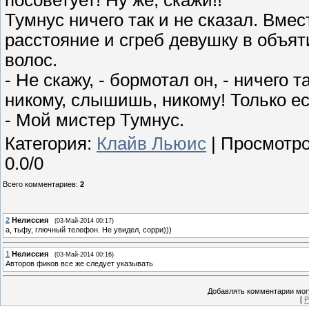
посоветует! Ну же, скажи!!
Тумнус ничего так и не сказал. Вмес
расстояние и сгреб девушку в объят
волос.
- Не скажу, - бормотал он, - ничего т
никому, слышишь, никому! Только ес
- Мой мистер Тумнус.
Категория
:
Клайв Льюис
|
Просмотр
0.0
/
0
Всего комментариев
:
2
2
Нелиссия
(03-Май-2014 00:17)
а, тьфу, глючный телефон. Не увидел, сорри)))
1
Нелиссия
(03-Май-2014 00:16)
Авторов фиков все же следует указывать
Добавлять комментарии могу
[
Р