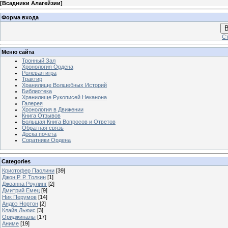
[
Всадники Алагейзии
]
Форма входа
В
Ст
Меню сайта
Тронный Зал
Хронология Ордена
Ролевая игра
Трактир
Хранилище Волшебных Историй
Библиотека
Хранилище Рукописей Неканона
Галерея
Хронология в Движении
Книга Отзывов
Большая Книга Вопросов и Ответов
Обратная связь
Доска почета
Соратники Ордена
Categories
Кристофер Паолини
[39]
Джон Р. Р. Толкин
[1]
Джоанна Роулинг
[2]
Дмитрий Емец
[9]
Ник Перумов
[14]
Андрэ Нортон
[2]
Клайв Льюис
[3]
Ориджиналы
[17]
Аниме
[19]