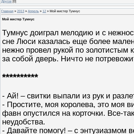
Другое
[0]
Главная
»
2013
»
Апрель
»
12
» Мой мистер Тумнус
Мой мистер Тумнус
Тумнус доиграл мелодию и с нежнос
сне Люси казалась еще более мален
нежно провел рукой по золотистым к
за собой дверь. Ничто не потревожит
**********
- Ай! – свитки выпали из рук и разл
- Простите, моя королева, это моя в
фавн опустился на корточки. Все-та
неудобства.
- Давайте помогу! – с энтузиазмом в